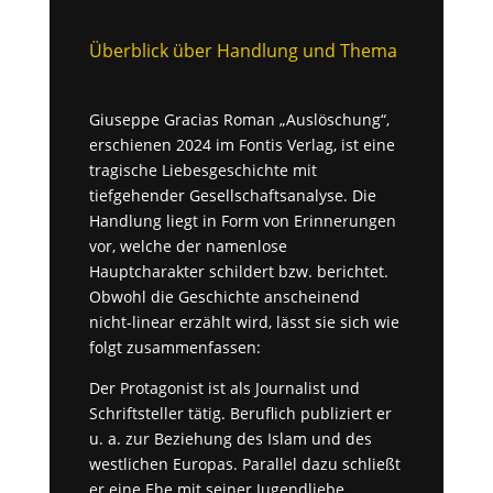
Überblick über Handlung und Thema
Giuseppe Gracias Roman „Auslöschung“,
erschienen 2024 im Fontis Verlag, ist eine
tragische Liebesgeschichte mit
tiefgehender Gesellschaftsanalyse. Die
Handlung liegt in Form von Erinnerungen
vor, welche der namenlose
Hauptcharakter schildert bzw. berichtet.
Obwohl die Geschichte anscheinend
nicht-linear erzählt wird, lässt sie sich wie
folgt zusammenfassen:
Der Protagonist ist als Journalist und
Schriftsteller tätig. Beruflich publ
i
ziert er
u. a. zur Beziehung des Islam und des
westlichen Europas. Paral
l
el dazu schließt
er eine Ehe mit seiner Jugendliebe