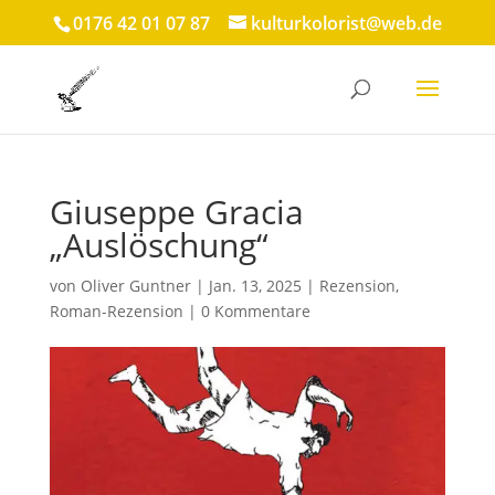
0176 42 01 07 87
kulturkolorist@web.de
Giuseppe Gracia
„Auslöschung“
von
Oliver Guntner
|
Jan. 13, 2025
|
Rezension
,
Roman-Rezension
|
0 Kommentare