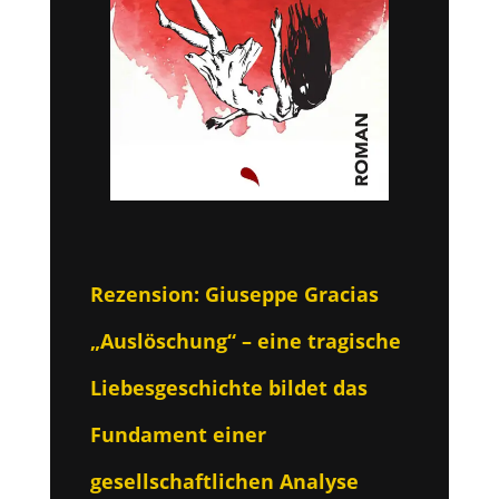
Rezension: Giuseppe Gracias
„Auslöschung“ – eine tragische
Liebesgeschichte bildet das
Fundament einer
gesellschaftlichen Analyse